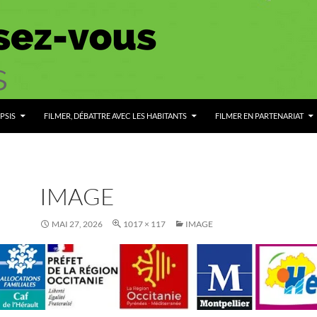
PSIS
FILMER, DÉBATTRE AVEC LES HABITANTS
FILMER EN PARTENARIAT
IMAGE
MAI 27, 2026
1017 × 117
IMAGE