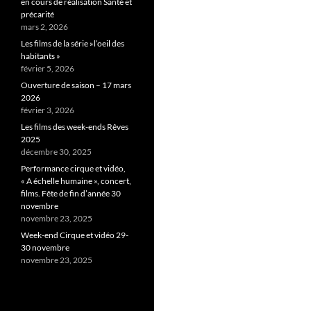
en cours de réalisation Santé et
précarité
mars 2, 2026
Les films de la série »l’oeil des
habitants »
février 5, 2026
Ouverture de saison – 17 mars
2026
février 3, 2026
Les films des week-ends Rêves
2025
décembre 30, 2025
Performance cirque et vidéo,
« A échelle humaine », concert,
films. Fête de fin d’année 30
novembre
novembre 23, 2025
Week-end Cirque et vidéo 29-
30 novembre
novembre 23, 2025