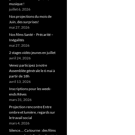
musique !
juillet 6, 2026
Nos projections du mois de
Juin, des surprises!
mai 27, 2026
Nos films Santé – Précarité –
Inégalités
mai 27, 2026
2 stages vidéo jeunes en juillet
avril 24, 2026
Venez participez à notre
Assemblée générale le 6 mai à
partir de 18h
avril 13, 2026
Inscriptions pour les week-
ends Rêves
mars 31, 2026
Projection rencontre Entre
ombre et lumière, regards sur
le travail social
mars 4, 2026
Silence…. Ca tourne : des films