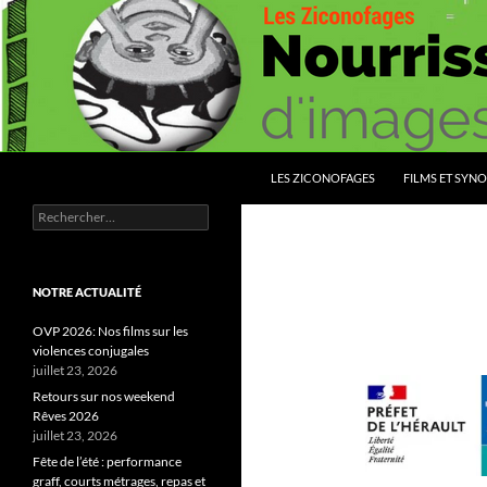
Aller
au
contenu
Recherche
Les Ziconofages
LES ZICONOFAGES
FILMS ET SYNO
Rechercher :
Nourrissez vous d'images
NOTRE ACTUALITÉ
OVP 2026: Nos films sur les
violences conjugales
juillet 23, 2026
Retours sur nos weekend
Rêves 2026
juillet 23, 2026
Fête de l’été : performance
graff, courts métrages, repas et