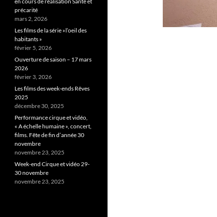
en cours de réalisation Santé et
précarité
mars 2, 2026
Les films de la série »l’oeil des
habitants »
février 5, 2026
Ouverture de saison – 17 mars
2026
février 3, 2026
Les films des week-ends Rêves
2025
décembre 30, 2025
Performance cirque et vidéo,
« A échelle humaine », concert,
films. Fête de fin d’année 30
novembre
novembre 23, 2025
Week-end Cirque et vidéo 29-
30 novembre
novembre 23, 2025