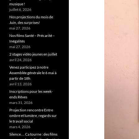
musique !
juillet 6, 2026
Nos projections du mois de
Juin, des surprises!
mai 27, 2026
Nos films Santé – Précarité –
Inégalités
mai 27, 2026
2 stages vidéo jeunes en juillet
avril 24, 2026
Venez participez à notre
Assemblée générale le 6 mai à
partir de 18h
avril 13, 2026
Inscriptions pour les week-
ends Rêves
mars 31, 2026
Projection rencontre Entre
ombre et lumière, regards sur
le travail social
mars 4, 2026
Silence…. Ca tourne : des films