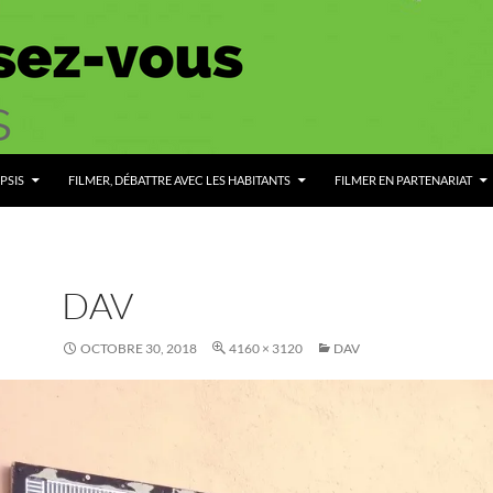
PSIS
FILMER, DÉBATTRE AVEC LES HABITANTS
FILMER EN PARTENARIAT
DAV
OCTOBRE 30, 2018
4160 × 3120
DAV