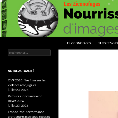
Aller
au
contenu
Recherche
Les Ziconofages
LES ZICONOFAGES
FILMS ET SYNO
Rechercher :
Nourrissez vous d'images
NOTRE ACTUALITÉ
OVP 2026: Nos films sur les
violences conjugales
juillet 23, 2026
Retours sur nos weekend
Rêves 2026
juillet 23, 2026
Fête de l’été : performance
graff, courts métrages, repas et