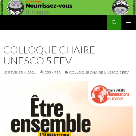
Aller
au
contenu
Recherche
Les Ziconofages
MENU
PRINCI
COLLOQUE CHAIRE
UNESCO 5 FEV
FÉVRIER 4, 2021
555 × 785
COLLOQUE CHAIRE UNESCO 5 FEV