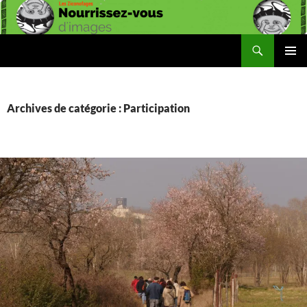
Aller
au
contenu
Recherche
Les Ziconofages
MENU
PRINCI
Archives de catégorie : Participation