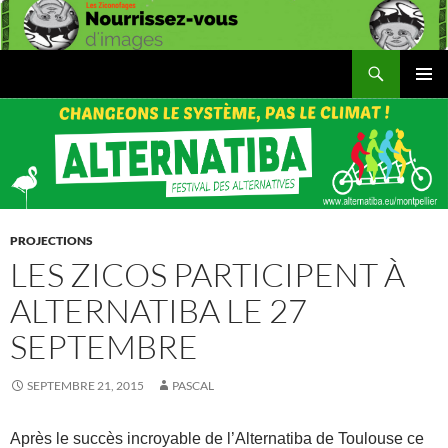
Aller
au
contenu
Recherche
Les Ziconofages
MENU
PRINCI
PROJECTIONS
LES ZICOS PARTICIPENT À
ALTERNATIBA LE 27
SEPTEMBRE
SEPTEMBRE 21, 2015
PASCAL
Après le succès incroyable de l’Alternatiba de Toulouse ce