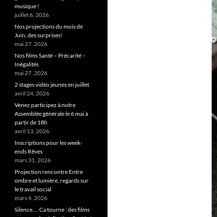
musique !
juillet 6, 2026
Nos projections du mois de
Juin, des surprises!
mai 27, 2026
Nos films Santé – Précarité –
Inégalités
mai 27, 2026
2 stages vidéo jeunes en juillet
avril 24, 2026
Venez participez à notre
Assemblée générale le 6 mai à
partir de 18h
avril 13, 2026
Inscriptions pour les week-
ends Rêves
mars 31, 2026
Projection rencontre Entre
ombre et lumière, regards sur
le travail social
mars 4, 2026
Silence…. Ca tourne : des films