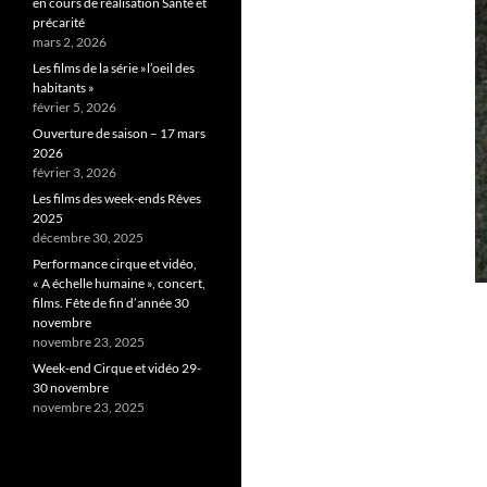
en cours de réalisation Santé et
précarité
mars 2, 2026
Les films de la série »l’oeil des
habitants »
février 5, 2026
Ouverture de saison – 17 mars
2026
février 3, 2026
Les films des week-ends Rêves
2025
décembre 30, 2025
Performance cirque et vidéo,
« A échelle humaine », concert,
films. Fête de fin d’année 30
novembre
novembre 23, 2025
Week-end Cirque et vidéo 29-
30 novembre
novembre 23, 2025