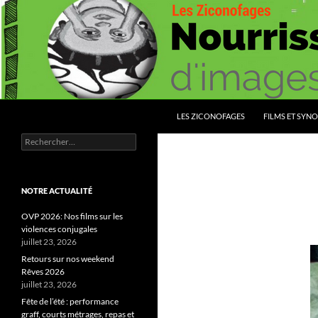
Aller
au
contenu
Recherche
Les Ziconofages
LES ZICONOFAGES
FILMS ET SYNO
Rechercher :
Nourrissez vous d'images
NOTRE ACTUALITÉ
OVP 2026: Nos films sur les
violences conjugales
juillet 23, 2026
Retours sur nos weekend
Rêves 2026
juillet 23, 2026
Fête de l’été : performance
graff, courts métrages, repas et