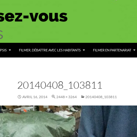
PSIS
FILMER, DÉBATTRE AVEC LES HABITANTS
FILMER EN PARTENARIAT
20140408_103811
AVRIL 16, 2014
2448 × 3264
20140408_103811